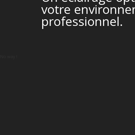
votre environn
professionnel.
No way !